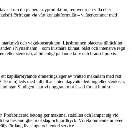
 Oavsett om du planerar nyproduktion, renoverar en villa eller
tnadsfri förfrågan via vårt kontaktformulär – vi återkommer med
, marknivå och väggkonstruktion. Ljusbrunnen placeras tillräckligt
llanden i Nynäshamn – som kustnära klimat, blåst och intensiva regn –
 eller stenkista, alltid enligt gällande krav och branschpraxis.
er ett kapillärbrytande dräneringslager av tvättad makadam med rätt
Ø110 mm) leds med fall till ansluten dagvattenledning eller stenkista;
tningar. Slutligen tätar vi noggrant mot fasad för att hindra
öer. Prefabricerad betong ger maximal stabilitet och lämpar sig vid
och bra beständighet mot slag och jordtryck. Vi rekommenderar även
äljs för lång livslängd och enkel service.