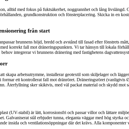
lation, alltid med fokus på fuktsäkerhet, noggrannhet och lång livslängd.
förhållanden, grundkonstruktion och fönsterplacering. Skicka in en kos
nsionering från start
assar brunnens höjd, bredd och avstånd till fasad efter fönstrets mått
med korrekt fall mot dräneringspunkten. Vi tar hänsyn till lokala förhå
 behov integrerar vi brunnens dränering med fastighetens dagvattensystem
torr
 att skapa arbetsutrymme, installerar geotextil som skiljelager och lägg
 formar ett kontrollerat fall mot dränröret. Dräneringsröret (vanligtvis 
unn. Återfyllning sker skiktvis, med väl packat material och skydd mot sät
plast (UV-stabil) är lätt, korrosionsfri och passar villor och lättare milj
et. Galvaniserat stål erbjuder tunna, eleganta väggar med hög styrka 
rande insida och ventilationsöppningar där det krävs. Alla komponenter v