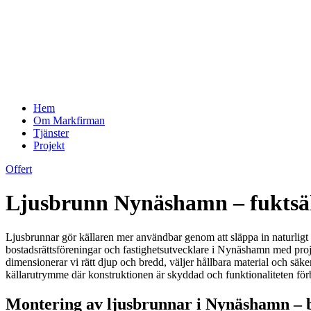
Hem
Om Markfirman
Tjänster
Projekt
Offert
Ljusbrunn Nynäshamn – fuktsäker
Ljusbrunnar gör källaren mer användbar genom att släppa in naturligt l
bostadsrättsföreningar och fastighetsutvecklare i Nynäshamn med proj
dimensionerar vi rätt djup och bredd, väljer hållbara material och säkers
källarutrymme där konstruktionen är skyddad och funktionaliteten förbät
Montering av ljusbrunnar i Nynäshamn – b