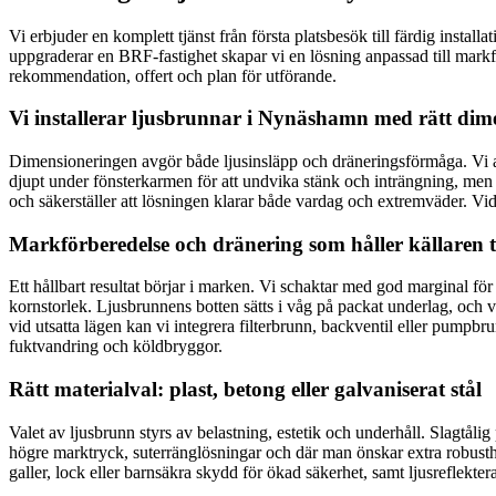
Vi erbjuder en komplett tjänst från första platsbesök till färdig instal
uppgraderar en BRF-fastighet skapar vi en lösning anpassad till mark
rekommendation, offert och plan för utförande.
Vi installerar ljusbrunnar i Nynäshamn med rätt dime
Dimensioneringen avgör både ljusinsläpp och dräneringsförmåga. Vi anp
djupt under fönsterkarmen för att undvika stänk och inträngning, men 
och säkerställer att lösningen klarar både vardag och extremväder. Vid
Markförberedelse och dränering som håller källaren 
Ett hållbart resultat börjar i marken. Vi schaktar med god marginal för
kornstorlek. Ljusbrunnens botten sätts i våg på packat underlag, och vi
vid utsatta lägen kan vi integrera filterbrunn, backventil eller pumpbr
fuktvandring och köldbryggor.
Rätt materialval: plast, betong eller galvaniserat stål
Valet av ljusbrunn styrs av belastning, estetik och underhåll. Slagtålig 
högre marktryck, suterränglösningar och där man önskar extra robusth
galler, lock eller barnsäkra skydd för ökad säkerhet, samt ljusreflekte