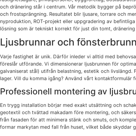
och dränering står i centrum. Vår metodik bygger på bepr
och frostsprängning. Resultatet blir ljusare, torrare och 
nyproduktion, ROT-projekt eller uppgradering av befintliga
lösning som är tekniskt korrekt för just din tomt, dräneri
Ljusbrunnar och fönsterbrunna
Varje fastighet är unik. Därför inleder vi alltid med behovs
föreslår utförande. Vi dimensionerar ljusbrunnen för optima
galvaniserat stål) utifrån belastning, estetik och livslängd.
lager. Vill du komma igång? Använd vårt kontaktformulär fö
Professionell montering av ljusbr
En trygg installation börjar med exakt utsättning och schak
geotextil och tvättad makadam före montering, och säkerstä
från fasaden för att minimera stänk och smuts, och komplet
formar markytan med fall från huset, vilket både skyddar gr