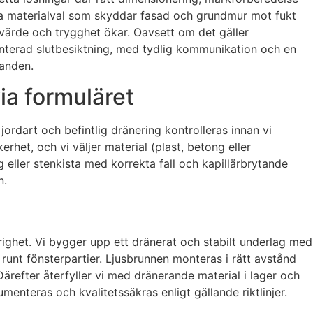
ra materialval som skyddar fasad och grundmur mot fukt
 värde och trygghet ökar. Oavsett om det gäller
menterad slutbesiktning, med tydlig kommunikation och en
landen.
ia formuläret
jordart och befintlig dränering kontrolleras innan vi
rhet, och vi väljer material (plast, betong eller
ng eller stenkista med korrekta fall och kapillärbrytande
n.
ärighet. Vi bygger upp ett dränerat och stabilt underlag med
runt fönsterpartier. Ljusbrunnen monteras i rätt avstånd
ärefter återfyller vi med dränerande material i lager och
enteras och kvalitetssäkras enligt gällande riktlinjer.