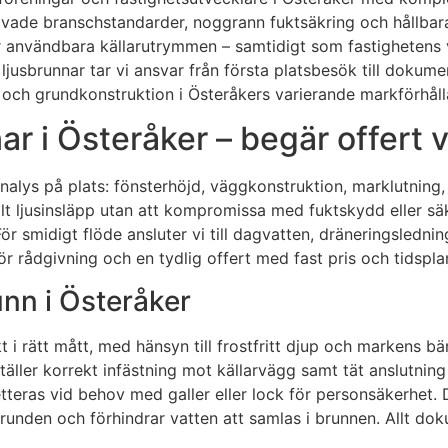
övade branschstandarder, noggrann fuktsäkring och hållba
mer användbara källarutrymmen – samtidigt som fastighetens
 ljusbrunnar tar vi ansvar från första platsbesök till doku
ng och grundkonstruktion i Österåkers varierande markförhål
r i Österåker – begär offert v
analys på plats: fönsterhöjd, väggkonstruktion, marklutning, 
lt ljusinsläpp utan att kompromissa med fuktskydd eller säke
 För smidigt flöde ansluter vi till dagvatten, dräneringsledni
r rådgivning och en tydlig offert med fast pris och tidspla
unn i Österåker
t i rätt mått, med hänsyn till frostfritt djup och markens b
ller korrekt infästning mot källarvägg samt tät anslutning 
teras vid behov med galler eller lock för personsäkerhet. D
unden och förhindrar vatten att samlas i brunnen. Allt dokum