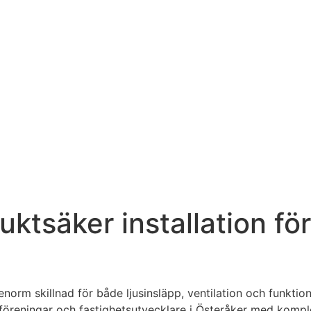
ktsäker installation för
enorm skillnad för både ljusinsläpp, ventilation och funktion
sföreningar och fastighetsutvecklare i Österåker med kompl