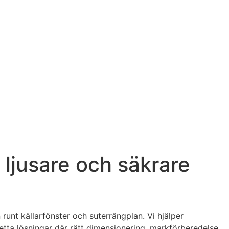
 ljusare och säkrare
 runt källarfönster och suterrängplan. Vi hjälper
etta lösningar där rätt dimensionering, markförberedelse