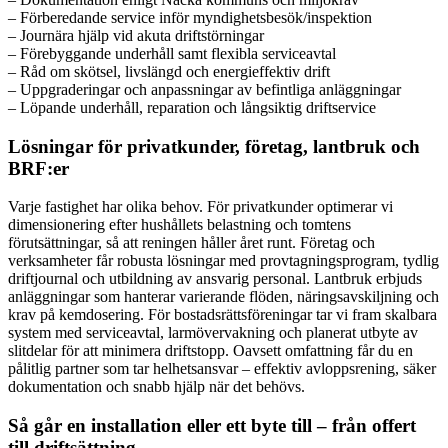
– Förberedande service inför myndighetsbesök/inspektion
– Journära hjälp vid akuta driftstörningar
– Förebyggande underhåll samt flexibla serviceavtal
– Råd om skötsel, livslängd och energieffektiv drift
– Uppgraderingar och anpassningar av befintliga anläggningar
– Löpande underhåll, reparation och långsiktig driftservice
Lösningar för privatkunder, företag, lantbruk och
BRF:er
Varje fastighet har olika behov. För privatkunder optimerar vi
dimensionering efter hushållets belastning och tomtens
förutsättningar, så att reningen håller året runt. Företag och
verksamheter får robusta lösningar med provtagningsprogram, tydlig
driftjournal och utbildning av ansvarig personal. Lantbruk erbjuds
anläggningar som hanterar varierande flöden, näringsavskiljning och
krav på kemdosering. För bostadsrättsföreningar tar vi fram skalbara
system med serviceavtal, larmövervakning och planerat utbyte av
slitdelar för att minimera driftstopp. Oavsett omfattning får du en
pålitlig partner som tar helhetsansvar – effektiv avloppsrening, säker
dokumentation och snabb hjälp när det behövs.
Så går en installation eller ett byte till – från offert
till driftsättning