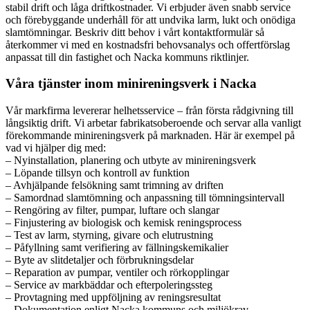
stabil drift och låga driftkostnader. Vi erbjuder även snabb service
och förebyggande underhåll för att undvika larm, lukt och onödiga
slamtömningar. Beskriv ditt behov i vårt kontaktformulär så
återkommer vi med en kostnadsfri behovsanalys och offertförslag
anpassat till din fastighet och Nacka kommuns riktlinjer.
Våra tjänster inom minireningsverk i Nacka
Vår markfirma levererar helhetsservice – från första rådgivning till
långsiktig drift. Vi arbetar fabrikatsoberoende och servar alla vanligt
förekommande minireningsverk på marknaden. Här är exempel på
vad vi hjälper dig med:
– Nyinstallation, planering och utbyte av minireningsverk
– Löpande tillsyn och kontroll av funktion
– Avhjälpande felsökning samt trimning av driften
– Samordnad slamtömning och anpassning till tömningsintervall
– Rengöring av filter, pumpar, luftare och slangar
– Finjustering av biologisk och kemisk reningsprocess
– Test av larm, styrning, givare och elutrustning
– Påfyllning samt verifiering av fällningskemikalier
– Byte av slitdetaljer och förbrukningsdelar
– Reparation av pumpar, ventiler och rörkopplingar
– Service av markbäddar och efterpoleringssteg
– Provtagning med uppföljning av reningsresultat
– Dokumentation enligt Nacka kommuns och miljökrav