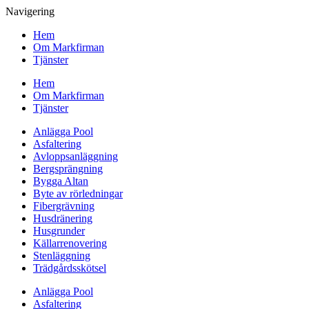
Navigering
Hem
Om Markfirman
Tjänster
Hem
Om Markfirman
Tjänster
Anlägga Pool
Asfaltering
Avloppsanläggning
Bergsprängning
Bygga Altan
Byte av rörledningar
Fibergrävning
Husdränering
Husgrunder
Källarrenovering
Stenläggning
Trädgårdsskötsel
Anlägga Pool
Asfaltering