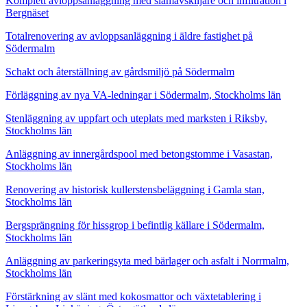
Komplett avloppsanläggning med slamavskiljare och infiltration i
Bergnäset
Totalrenovering av avloppsanläggning i äldre fastighet på
Södermalm
Schakt och återställning av gårdsmiljö på Södermalm
Förläggning av nya VA-ledningar i Södermalm, Stockholms län
Stenläggning av uppfart och uteplats med marksten i Riksby,
Stockholms län
Anläggning av innergårdspool med betongstomme i Vasastan,
Stockholms län
Renovering av historisk kullerstensbeläggning i Gamla stan,
Stockholms län
Bergsprängning för hissgrop i befintlig källare i Södermalm,
Stockholms län
Anläggning av parkeringsyta med bärlager och asfalt i Norrmalm,
Stockholms län
Förstärkning av slänt med kokosmattor och växtetablering i