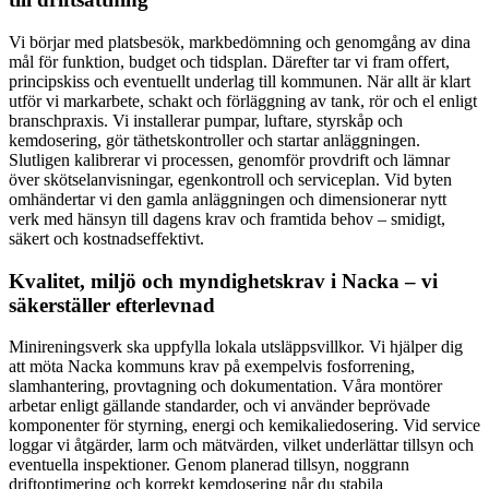
Vi börjar med platsbesök, markbedömning och genomgång av dina
mål för funktion, budget och tidsplan. Därefter tar vi fram offert,
principskiss och eventuellt underlag till kommunen. När allt är klart
utför vi markarbete, schakt och förläggning av tank, rör och el enligt
branschpraxis. Vi installerar pumpar, luftare, styrskåp och
kemdosering, gör täthetskontroller och startar anläggningen.
Slutligen kalibrerar vi processen, genomför provdrift och lämnar
över skötselanvisningar, egenkontroll och serviceplan. Vid byten
omhändertar vi den gamla anläggningen och dimensionerar nytt
verk med hänsyn till dagens krav och framtida behov – smidigt,
säkert och kostnadseffektivt.
Kvalitet, miljö och myndighetskrav i Nacka – vi
säkerställer efterlevnad
Minireningsverk ska uppfylla lokala utsläppsvillkor. Vi hjälper dig
att möta Nacka kommuns krav på exempelvis fosforrening,
slamhantering, provtagning och dokumentation. Våra montörer
arbetar enligt gällande standarder, och vi använder beprövade
komponenter för styrning, energi och kemikaliedosering. Vid service
loggar vi åtgärder, larm och mätvärden, vilket underlättar tillsyn och
eventuella inspektioner. Genom planerad tillsyn, noggrann
driftoptimering och korrekt kemdosering når du stabila