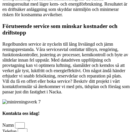
reningsresultat med lägre kem- och energiförbrukning. Resultatet är
en driftsäker anläggning som skyddar närmiljön och minimerar
risken för kostsamma avvikelser.
Förutseende service som minskar kostnader och
driftstopp
Regelbunden service är nyckeln till lång livslängd och jämn
reningsprestanda. Våra serviceavtal omfattar tillsyn, rengöring,
funktionskontroller, justering av processer, kemikontroll och byte av
slitdelar innan fel uppstår. Med datadriven uppföljning och
provtagning kan vi optimera luftning, slamålder och kemdos så att
verket går tyst, luktfritt och energieffektivt. Om något ändå händer
erbjuder vi snabb felsökning, reservdelar och reparation på plats.
Vill du få en offert eller boka service? Beskriv ditt projekt i vårt
kontaktformulär så återkommer vi med pris, tidsplan och förslag som
passar just din fastighet i Nacka.
Kontakta oss idag!
Namn
Telefon