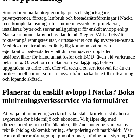
Som erfaren markentreprenör hjälper vi fastighetsägare,
privatpersoner, företag, lantbruk och bostadsrättsföreningar i Nacka
med kompletta lösningar för minireningsverk. Vi projekterar,
installerar, byter och servar anläggningar för enskilt avlopp enligt
Nacka kommuns krav och gällande miljöregler. Vårt arbetssätt
fokuserar på reningsresultat, driftssäkerhet och låg livscykelkostnad.
Med dokumenterad metodik, tydlig kommunikation och
egenkontroll säkerställer vi att ditt reningsverk uppfyller
utsläppsvillkor för bland annat fosfor och BOD, även vid varierande
belastning. Oavsett om du planerar nyanläggning, behöver
uppgradera ett äldre verk eller vill teckna ett serviceavtal får du en
professionell partner som tar ansvar från markarbete till driftsättning
och löpande skötsel.
Planerar du enskilt avlopp i Nacka? Boka
minireningsverksservice via formuläret
Att välja rätt minireningsverk och säkerställa korrekt installation är
avgörande för både miljö och ekonomi. Vi hjälper dig med
dimensionering, markförhållanden, tillståndsunderlag samt val av
teknik (biologisk/kemisk rening, efterpolering och markbädd). Vårt
team optimerar rördragning, pumpbrunnar, luftning och styrning för