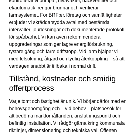
kontrollerar vi pumpar, nivåvakter, backventiler och
el/automatik, rengör brunnar och verifierar
larmsystemet. För BRF:er, företag och samfälligheter
erbjuder vi skräddarsydda avtal med bestämda
intervaller, jourlösningar och dokumenterade protokoll
för spårbarhet. Vi kan även rekommendera
uppgraderingar som ger lägre energiförbrukning,
tystare gång och färre driftstopp. Vid larm hjälper vi
med felsökning, åtgärd och tydlig återkoppling – så att
vardagen snabbt är tillbaka i normal drift.
Tillstånd, kostnader och smidig
offertprocess
Varje tomt och fastighet är unik. Vi börjar därför med en
behovsgenomgång och – vid behov – platsbesök för
att bedöma markförhållanden, anslutningspunkt och
befintlig installation. Vi rådgör gärna kring kommunala
riktlinjer, dimensionering och tekniska val. Offerten