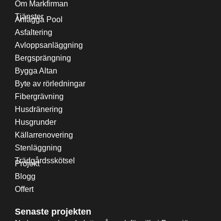
Om Markfirman
Tjänster
Anlägga Pool
Asfaltering
Avloppsanläggning
Bergsprängning
Bygga Altan
Byte av rörledningar
Fibergrävning
Husdränering
Husgrunder
Källarrenovering
Stenläggning
Trädgårdsskötsel
Projekt
Blogg
Offert
Senaste projekten