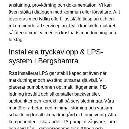
anslutning, provkörning och dokumentation. Vi kan
även stötta i dialogen med kommun eller förvaltare. Allt
levereras med tydlig offert, fastställd tidsplan och en
rekommenderad serviceplan. Fyll i kontaktformuläret
så återkommer vi med en kostnadsfri bedömning och
förslag.
Installera tryckavlopp & LPS-
system i Bergshamra
Rätt installerat LPS ger stabil kapacitet även när
marklutningar och avstånd utmanar självfall. Vi
placerar pumpbrunnen optimalt, lägger smal PE-
ledning frostfritt och säkerställer backventiler,
spolpunkter och korrekt fall på servisledningar. Våra
montörer arbetar med minimal störning och varsam
schaktning för att skona trädgård och omgivning. Alla
komponenter – skärande LTA-pump, nivågivare, larm
och styrskåp – dimensioneras för ditt flöde och