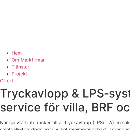
Hem
Om Markfirman
Tjänster
Projekt
Offert
Tryckavlopp & LPS‑syste
service för villa, BRF o
När självfall inte räcker till är tryckavlopp (LPS/LTA) e
smala PE‑tryckledningar, vilket minimerar schakt, sprängnin