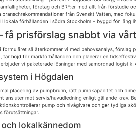
mfälligheter, företag och BRF:er med allt från förstudie och
h branschrekommendationer från Svenskt Vatten, med fokus p
ll lokala förhållanden i södra Stockholm – byggd för lång li
 få prisförslag snabbt via vår
ll i formuläret så återkommer vi med behovsanalys, förslag
tar höjd för markförhållanden och planerar en tidseffekt
 erbjuder vi paketerade lösningar med samordnad logistik, d
‑system i Högdalen
timal placering av pumpbrunn, rätt pumpkapacitet och dimens
amt ansluter mot servis/huvudledning enligt gällande krav. B
unktionskontrollerar pump och nivågivare och ger tydliga skö
s förutsättningar.
er och lokalkännedom