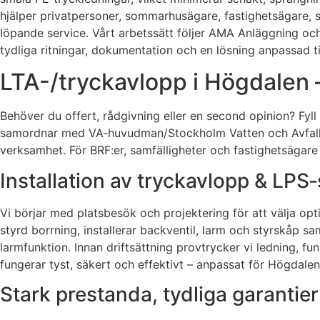
hjälper privatpersoner, sommarhusägare, fastighetsägare, sa
löpande service. Vårt arbetssätt följer AMA Anläggning oc
tydliga ritningar, dokumentation och en lösning anpassad ti
LTA-/tryckavlopp i Högdalen –
Behöver du offert, rådgivning eller en second opinion? Fy
samordnar med VA‑huvudman/Stockholm Vatten och Avfall, 
verksamhet. För BRF:er, samfälligheter och fastighetsägare
Installation av tryckavlopp & LPS
Vi börjar med platsbesök och projektering för att välja op
styrd borrning, installerar backventil, larm och styrskåp s
larmfunktion. Innan driftsättning provtrycker vi ledning, f
fungerar tyst, säkert och effektivt – anpassat för Högdalen
Stark prestanda, tydliga garanti