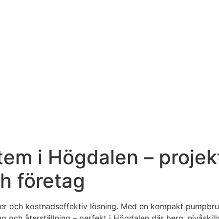
m i Högdalen – projekte
ch företag
n säker och kostnadseffektiv lösning. Med en kompakt pumpb
g och återställning – perfekt i Högdalen där berg, nivåskil