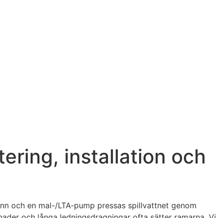
ring, installation och
runn och en mal-/LTA‑pump pressas spillvattnet genom
lnader och långa ledningsdragningar ofta sätter ramarna. Vi