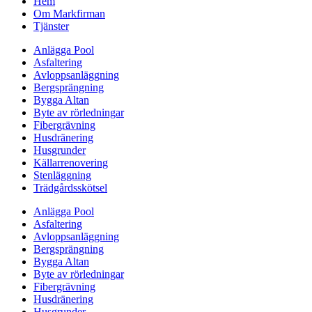
Hem
Om Markfirman
Tjänster
Anlägga Pool
Asfaltering
Avloppsanläggning
Bergsprängning
Bygga Altan
Byte av rörledningar
Fibergrävning
Husdränering
Husgrunder
Källarrenovering
Stenläggning
Trädgårdsskötsel
Anlägga Pool
Asfaltering
Avloppsanläggning
Bergsprängning
Bygga Altan
Byte av rörledningar
Fibergrävning
Husdränering
Husgrunder