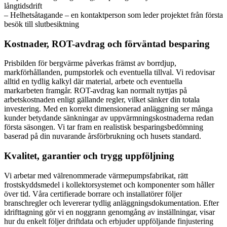
långtidsdrift
– Helhetsåtagande – en kontaktperson som leder projektet från första
besök till slutbesiktning
Kostnader, ROT-avdrag och förväntad besparing
Prisbilden för bergvärme påverkas främst av borrdjup,
markförhållanden, pumpstorlek och eventuella tillval. Vi redovisar
alltid en tydlig kalkyl där material, arbete och eventuella
markarbeten framgår. ROT-avdrag kan normalt nyttjas på
arbetskostnaden enligt gällande regler, vilket sänker din totala
investering. Med en korrekt dimensionerad anläggning ser många
kunder betydande sänkningar av uppvärmningskostnaderna redan
första säsongen. Vi tar fram en realistisk besparingsbedömning
baserad på din nuvarande årsförbrukning och husets standard.
Kvalitet, garantier och trygg uppföljning
Vi arbetar med välrenommerade värmepumpsfabrikat, rätt
frostskyddsmedel i kollektorsystemet och komponenter som håller
över tid. Våra certifierade borrare och installatörer följer
branschregler och levererar tydlig anläggningsdokumentation. Efter
idrifttagning gör vi en noggrann genomgång av inställningar, visar
hur du enkelt följer driftdata och erbjuder uppföljande finjustering