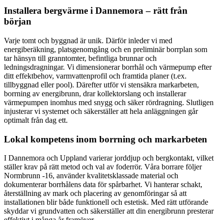
Installera bergvärme i Dannemora – rätt från
början
Varje tomt och byggnad är unik. Därför inleder vi med
energiberäkning, platsgenomgång och en preliminär borrplan som
tar hänsyn till granntomter, befintliga brunnar och
ledningsdragningar. Vi dimensionerar borrhål och värmepump efter
ditt effektbehov, varmvattenprofil och framtida planer (t.ex.
tillbyggnad eller pool). Därefter utför vi stensäkra markarbeten,
borrning av energibrunn, drar kollektorslang och installerar
värmepumpen inomhus med snygg och säker rördragning. Slutligen
injusterar vi systemet och säkerställer att hela anläggningen går
optimalt från dag ett.
Lokal kompetens inom borrning och markarbeten
I Dannemora och Uppland varierar jorddjup och bergkontakt, vilket
ställer krav på rätt metod och val av foderrör. Våra borrare följer
Normbrunn -16, använder kvalitetsklassade material och
dokumenterar borrhålens data för spårbarhet. Vi hanterar schakt,
återställning av mark och placering av genomföringar så att
installationen blir både funktionell och estetisk. Med rätt utförande
skyddar vi grundvatten och säkerställer att din energibrunn presterar
effektivt i många år framöver.