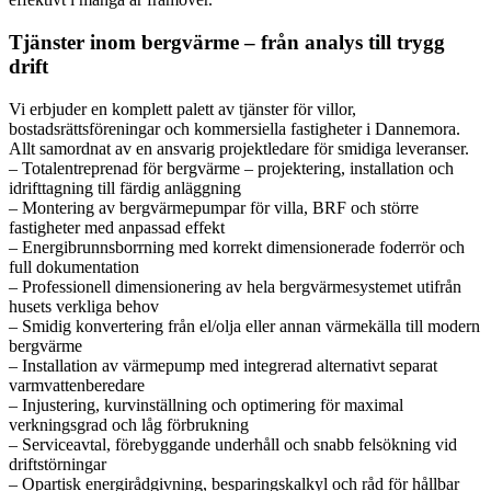
Tjänster inom bergvärme – från analys till trygg
drift
Vi erbjuder en komplett palett av tjänster för villor,
bostadsrättsföreningar och kommersiella fastigheter i Dannemora.
Allt samordnat av en ansvarig projektledare för smidiga leveranser.
– Totalentreprenad för bergvärme – projektering, installation och
idrifttagning till färdig anläggning
– Montering av bergvärmepumpar för villa, BRF och större
fastigheter med anpassad effekt
– Energibrunnsborrning med korrekt dimensionerade foderrör och
full dokumentation
– Professionell dimensionering av hela bergvärmesystemet utifrån
husets verkliga behov
– Smidig konvertering från el/olja eller annan värmekälla till modern
bergvärme
– Installation av värmepump med integrerad alternativt separat
varmvattenberedare
– Injustering, kurvinställning och optimering för maximal
verkningsgrad och låg förbrukning
– Serviceavtal, förebyggande underhåll och snabb felsökning vid
driftstörningar
– Opartisk energirådgivning, besparingskalkyl och råd för hållbar