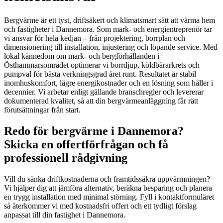
Bergvärme är ett tyst, driftsäkert och klimatsmart sätt att värma hem
och fastigheter i Dannemora. Som mark- och energientreprenör tar
vi ansvar för hela kedjan – från projektering, borrplan och
dimensionering till installation, injustering och löpande service. Med
lokal kännedom om mark- och bergförhållanden i
Östhammarsområdet optimerar vi borrdjup, köldbärarkrets och
pumpval för bästa verkningsgrad året runt. Resultatet är stabil
inomhuskomfort, lägre energikostnader och en lösning som håller i
decennier. Vi arbetar enligt gällande branschregler och levererar
dokumenterad kvalitet, så att din bergvärmeanläggning får rätt
förutsättningar från start.
Redo för bergvärme i Dannemora?
Skicka en offertförfrågan och få
professionell rådgivning
Vill du sänka driftkostnaderna och framtidssäkra uppvärmningen?
Vi hjälper dig att jämföra alternativ, beräkna besparing och planera
en trygg installation med minimal störning. Fyll i kontaktformuläret
så återkommer vi med kostnadsfri offert och ett tydligt förslag
anpassat till din fastighet i Dannemora.