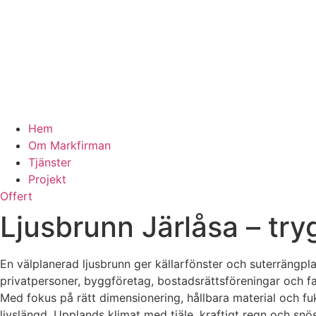
Hem
Om Markfirman
Tjänster
Projekt
Offert
Ljusbrunn Järlåsa – trygg
En välplanerad ljusbrunn ger källarfönster och suterrängplan
privatpersoner, byggföretag, bostadsrättsföreningar och fa
Med fokus på rätt dimensionering, hållbara material och fu
livslängd. Upplands klimat med tjäle, kraftigt regn och sn