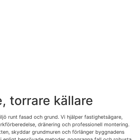
, torrare källare
ljö runt fasad och grund. Vi hjälper fastighetsägare,
rkförberedelse, dränering och professionell montering.
 vatten, skyddar grundmuren och förlänger byggnadens
 vi enligt beprövade metoder, noggranna fall och robusta