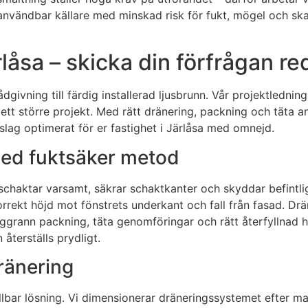
 användbar källare med minskad risk för fukt, mögel och ska
låsa – skicka din förfrågan re
ådgivning till färdig installerad ljusbrunn. Vår projektlednin
 ett större projekt. Med rätt dränering, packning och täta an
örslag optimerat för er fastighet i Järlåsa med omnejd.
 med fuktsäker metod
Vi schaktar varsamt, säkrar schaktkanter och skyddar befi
rekt höjd mot fönstrets underkant och fall från fasad. Drän
grann packning, täta genomföringar och rätt återfyllnad hi
återställs prydligt.
ränering
bar lösning. Vi dimensionerar dräneringssystemet efter markl