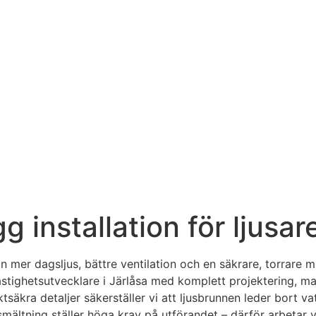
 installation för ljusare
 mer dagsljus, bättre ventilation och en säkrare, torrare mi
stighetsutvecklare i Järlåsa med komplett projektering, ma
ktsäkra detaljer säkerställer vi att ljusbrunnen leder bort
ösmältning ställer höga krav på utförandet – därför arbetar