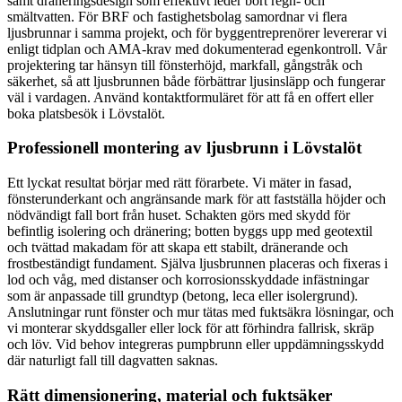
samt dräneringsdesign som effektivt leder bort regn- och
smältvatten. För BRF och fastighetsbolag samordnar vi flera
ljusbrunnar i samma projekt, och för byggentreprenörer levererar vi
enligt tidplan och AMA-krav med dokumenterad egenkontroll. Vår
projektering tar hänsyn till fönsterhöjd, markfall, gångstråk och
säkerhet, så att ljusbrunnen både förbättrar ljusinsläpp och fungerar
väl i vardagen. Använd kontaktformuläret för att få en offert eller
boka platsbesök i Lövstalöt.
Professionell montering av ljusbrunn i Lövstalöt
Ett lyckat resultat börjar med rätt förarbete. Vi mäter in fasad,
fönsterunderkant och angränsande mark för att fastställa höjder och
nödvändigt fall bort från huset. Schakten görs med skydd för
befintlig isolering och dränering; botten byggs upp med geotextil
och tvättad makadam för att skapa ett stabilt, dränerande och
frostbeständigt fundament. Själva ljusbrunnen placeras och fixeras i
lod och våg, med distanser och korrosionsskyddade infästningar
som är anpassade till grundtyp (betong, leca eller isolergrund).
Anslutningar runt fönster och mur tätas med fuktsäkra lösningar, och
vi monterar skyddsgaller eller lock för att förhindra fallrisk, skräp
och löv. Vid behov integreras pumpbrunn eller uppdämningsskydd
där naturligt fall till dagvatten saknas.
Rätt dimensionering, material och fuktsäker