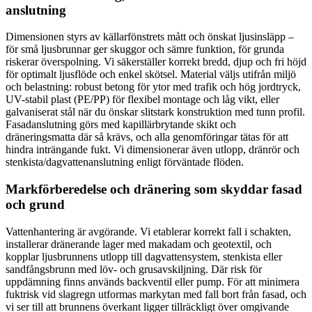
anslutning
Dimensionen styrs av källarfönstrets mått och önskat ljusinsläpp –
för små ljusbrunnar ger skuggor och sämre funktion, för grunda
riskerar överspolning. Vi säkerställer korrekt bredd, djup och fri höjd
för optimalt ljusflöde och enkel skötsel. Material väljs utifrån miljö
och belastning: robust betong för ytor med trafik och hög jordtryck,
UV-stabil plast (PE/PP) för flexibel montage och låg vikt, eller
galvaniserat stål när du önskar slitstark konstruktion med tunn profil.
Fasadanslutning görs med kapillärbrytande skikt och
dräneringsmatta där så krävs, och alla genomföringar tätas för att
hindra inträngande fukt. Vi dimensionerar även utlopp, dränrör och
stenkista/dagvattenanslutning enligt förväntade flöden.
Markförberedelse och dränering som skyddar fasad
och grund
Vattenhantering är avgörande. Vi etablerar korrekt fall i schakten,
installerar dränerande lager med makadam och geotextil, och
kopplar ljusbrunnens utlopp till dagvattensystem, stenkista eller
sandfångsbrunn med löv- och grusavskiljning. Där risk för
uppdämning finns används backventil eller pump. För att minimera
fuktrisk vid slagregn utformas markytan med fall bort från fasad, och
vi ser till att brunnens överkant ligger tillräckligt över omgivande