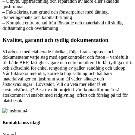
– Utbyte, uppfräschning och reparation av äldre eller skadade
ljusbrunnar
– Fuktsäkring runt grund och fönsterpartier med tätning,
dräneringsmatta och kapillärbrytning
– Komplett entreprenad från förstudie och materialval till slutlig
driftsättning och överlämning
Kvalitet, garanti och tydlig dokumentation
Vi arbetar med etablerade fabrikat, följer branschpraxis och
dokumenterar varje steg med egenkontroller och foton – värdefullt
för både BRF, fastighetsägare och entreprenörer. Du får tydliga drift-
och skötselråd för enkel rengöring av galler, sandfång och utlopp.
Vår fuktsäkra metodik, korrekta höjdsättning och hållbara
materialval ger en ljusbrunn som tål väder, slitage och
årstidsväxlingar i Lövstalöt. Vill du veta mer eller få ett
kostnadsförslag? Beskriv ditt projekt i vårt kontaktformulär så
återkommer vi snabbt med rådgivning, offert och förslag på tid för
platsbesök.
Kontakta oss idag!
Namn