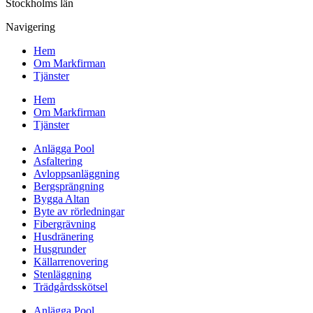
Stockholms län
Navigering
Hem
Om Markfirman
Tjänster
Hem
Om Markfirman
Tjänster
Anlägga Pool
Asfaltering
Avloppsanläggning
Bergsprängning
Bygga Altan
Byte av rörledningar
Fibergrävning
Husdränering
Husgrunder
Källarrenovering
Stenläggning
Trädgårdsskötsel
Anlägga Pool