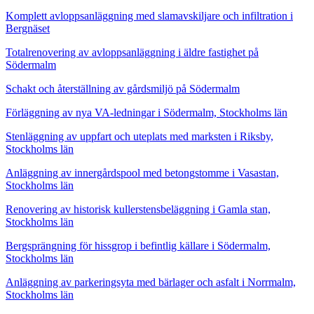
Komplett avloppsanläggning med slamavskiljare och infiltration i
Bergnäset
Totalrenovering av avloppsanläggning i äldre fastighet på
Södermalm
Schakt och återställning av gårdsmiljö på Södermalm
Förläggning av nya VA-ledningar i Södermalm, Stockholms län
Stenläggning av uppfart och uteplats med marksten i Riksby,
Stockholms län
Anläggning av innergårdspool med betongstomme i Vasastan,
Stockholms län
Renovering av historisk kullerstensbeläggning i Gamla stan,
Stockholms län
Bergsprängning för hissgrop i befintlig källare i Södermalm,
Stockholms län
Anläggning av parkeringsyta med bärlager och asfalt i Norrmalm,
Stockholms län