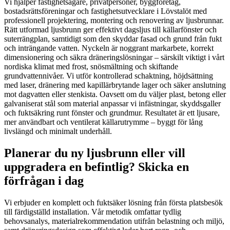
Vi hjälper fastighetsägare, privatpersoner, byggföretag,
bostadsrättsföreningar och fastighetsutvecklare i Lövstalöt med
professionell projektering, montering och renovering av ljusbrunnar.
Rätt utformad ljusbrunn ger effektivt dagsljus till källarfönster och
suterrängplan, samtidigt som den skyddar fasad och grund från fukt
och inträngande vatten. Nyckeln är noggrant markarbete, korrekt
dimensionering och säkra dräneringslösningar – särskilt viktigt i vårt
nordiska klimat med frost, snösmältning och skiftande
grundvattennivåer. Vi utför kontrollerad schaktning, höjdsättning
med laser, dränering med kapillärbrytande lager och säker anslutning
mot dagvatten eller stenkista. Oavsett om du väljer plast, betong eller
galvaniserat stål som material anpassar vi infästningar, skyddsgaller
och fuktsäkring runt fönster och grundmur. Resultatet är ett ljusare,
mer användbart och ventilerat källarutrymme – byggt för lång
livslängd och minimalt underhåll.
Planerar du ny ljusbrunn eller vill
uppgradera en befintlig? Skicka en
förfrågan i dag
Vi erbjuder en komplett och fuktsäker lösning från första platsbesök
till färdigställd installation. Vår metodik omfattar tydlig
behovsanalys, materialrekommendation utifrån belastning och miljö,