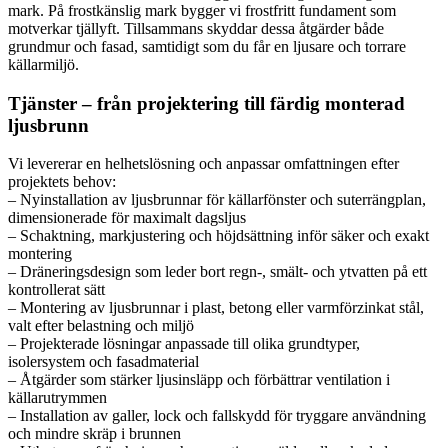
mark. På frostkänslig mark bygger vi frostfritt fundament som
motverkar tjällyft. Tillsammans skyddar dessa åtgärder både
grundmur och fasad, samtidigt som du får en ljusare och torrare
källarmiljö.
Tjänster – från projektering till färdig monterad
ljusbrunn
Vi levererar en helhetslösning och anpassar omfattningen efter
projektets behov:
– Nyinstallation av ljusbrunnar för källarfönster och suterrängplan,
dimensionerade för maximalt dagsljus
– Schaktning, markjustering och höjdsättning inför säker och exakt
montering
– Dräneringsdesign som leder bort regn-, smält- och ytvatten på ett
kontrollerat sätt
– Montering av ljusbrunnar i plast, betong eller varmförzinkat stål,
valt efter belastning och miljö
– Projekterade lösningar anpassade till olika grundtyper,
isolersystem och fasadmaterial
– Åtgärder som stärker ljusinsläpp och förbättrar ventilation i
källarutrymmen
– Installation av galler, lock och fallskydd för tryggare användning
och mindre skräp i brunnen