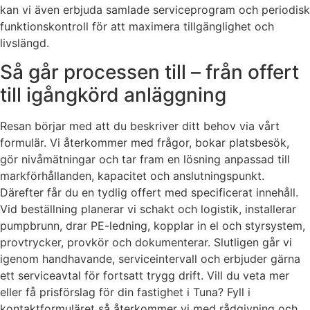
kan vi även erbjuda samlade serviceprogram och periodisk
funktionskontroll för att maximera tillgänglighet och
livslängd.
Så går processen till – från offert
till igångkörd anläggning
Resan börjar med att du beskriver ditt behov via vårt
formulär. Vi återkommer med frågor, bokar platsbesök,
gör nivåmätningar och tar fram en lösning anpassad till
markförhållanden, kapacitet och anslutningspunkt.
Därefter får du en tydlig offert med specificerat innehåll.
Vid beställning planerar vi schakt och logistik, installerar
pumpbrunn, drar PE-ledning, kopplar in el och styrsystem,
provtrycker, provkör och dokumenterar. Slutligen går vi
igenom handhavande, serviceintervall och erbjuder gärna
ett serviceavtal för fortsatt trygg drift. Vill du veta mer
eller få prisförslag för din fastighet i Tuna? Fyll i
kontaktformuläret så återkommer vi med rådgivning och