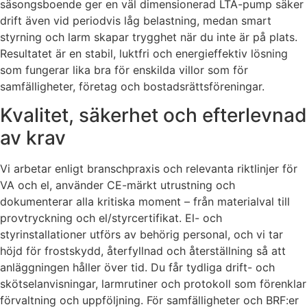
säsongsboende ger en väl dimensionerad LTA-pump säker
drift även vid periodvis låg belastning, medan smart
styrning och larm skapar trygghet när du inte är på plats.
Resultatet är en stabil, luktfri och energieffektiv lösning
som fungerar lika bra för enskilda villor som för
samfälligheter, företag och bostadsrättsföreningar.
Kvalitet, säkerhet och efterlevnad
av krav
Vi arbetar enligt branschpraxis och relevanta riktlinjer för
VA och el, använder CE-märkt utrustning och
dokumenterar alla kritiska moment – från materialval till
provtryckning och el/styrcertifikat. El- och
styrinstallationer utförs av behörig personal, och vi tar
höjd för frostskydd, återfyllnad och återställning så att
anläggningen håller över tid. Du får tydliga drift- och
skötselanvisningar, larmrutiner och protokoll som förenklar
förvaltning och uppföljning. För samfälligheter och BRF:er