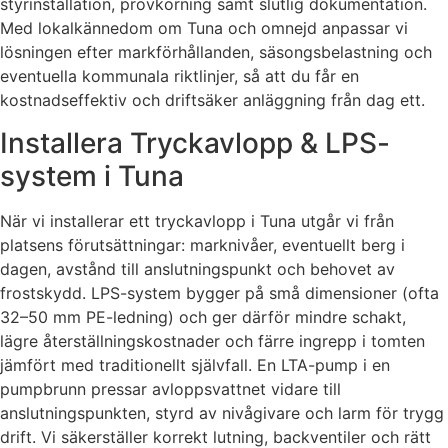
styrinstallation, provkörning samt slutlig dokumentation.
Med lokalkännedom om Tuna och omnejd anpassar vi
lösningen efter markförhållanden, säsongsbelastning och
eventuella kommunala riktlinjer, så att du får en
kostnadseffektiv och driftsäker anläggning från dag ett.
Installera Tryckavlopp & LPS-
system i Tuna
När vi installerar ett tryckavlopp i Tuna utgår vi från
platsens förutsättningar: marknivåer, eventuellt berg i
dagen, avstånd till anslutningspunkt och behovet av
frostskydd. LPS-system bygger på små dimensioner (ofta
32–50 mm PE-ledning) och ger därför mindre schakt,
lägre återställningskostnader och färre ingrepp i tomten
jämfört med traditionellt självfall. En LTA-pump i en
pumpbrunn pressar avloppsvattnet vidare till
anslutningspunkten, styrd av nivågivare och larm för trygg
drift. Vi säkerställer korrekt lutning, backventiler och rätt