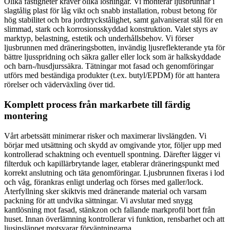
Olika fastigheter kräver olika lösningar. Vi monterar ljusbrunnar i
slagtålig plast för låg vikt och snabb installation, robust betong för
hög stabilitet och bra jordtryckstålighet, samt galvaniserat stål för en
slimmad, stark och korrosionsskyddad konstruktion. Valet styrs av
marktyp, belastning, estetik och underhållsbehov. Vi förser
ljusbrunnen med dräneringsbotten, invändig ljusreflekterande yta för
bättre ljusspridning och säkra galler eller lock som är halkskyddade
och barn-/husdjurssäkra. Tätningar mot fasad och genomföringar
utförs med beständiga produkter (t.ex. butyl/EPDM) för att hantera
rörelser och väderväxling över tid.
Komplett process från markarbete till färdig
montering
Vårt arbetssätt minimerar risker och maximerar livslängden. Vi
börjar med utsättning och skydd av omgivande ytor, följer upp med
kontrollerad schaktning och eventuell spontning. Därefter lägger vi
filterduk och kapillärbrytande lager, etablerar dräneringspunkt med
korrekt anslutning och täta genomföringar. Ljusbrunnen fixeras i lod
och våg, förankras enligt underlag och förses med galler/lock.
Återfyllning sker skiktvis med dränerande material och varsam
packning för att undvika sättningar. Vi avslutar med snygg
kantlösning mot fasad, stänkzon och fallande markprofil bort från
huset. Innan överlämning kontrollerar vi funktion, rensbarhet och att
ljusinsläppet motsvarar förväntningarna.