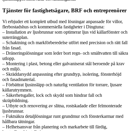
Tjänster för fastighetsägare, BRF och entreprenörer
Vi erbjuder ett komplett utbud med lösningar anpassade för villor,
flerbostadshus och kommersiella fastigheter i Dingtuna:
– Installation av ljusbrunnar som optimerar ljus vid källarfönster och
suterrängplan.
– Schaktning och markförberedelse utfört med precision och rätt fall
från fasad.
– Dräneringslösningar som leder bort regn- och smältvatten till säkra
utlopp.
– Montering i plast, betong eller galvaniserat stål beroende på krav
och miljö.
– Skräddarsydd anpassning efter grundtyp, isolering, fönsterhöjd
och fasadmaterial.
– Förbättrat ljusinsläpp och naturlig ventilation för torrare, ljusare
källarutrymmen.
– Säkerhetsgaller, lock och skydd som hindrar fall och
skräpbildning.
– Utbyte och renovering av slitna, rostskadade eller felmonterade
ljusbrunnar.
– Fuktsäkra detaljlösningar runt grundmur och fönsterkarmar med
hållbara tätningar.
– Helhetsansvar från planering och markarbete till färdig,