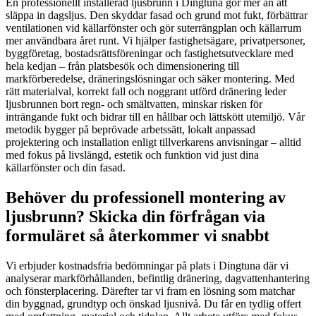
En professionellt installerad ljusbrunn i Dingtuna gör mer än att
släppa in dagsljus. Den skyddar fasad och grund mot fukt, förbättrar
ventilationen vid källarfönster och gör suterrängplan och källarrum
mer användbara året runt. Vi hjälper fastighetsägare, privatpersoner,
byggföretag, bostadsrättsföreningar och fastighetsutvecklare med
hela kedjan – från platsbesök och dimensionering till
markförberedelse, dräneringslösningar och säker montering. Med
rätt materialval, korrekt fall och noggrant utförd dränering leder
ljusbrunnen bort regn- och smältvatten, minskar risken för
inträngande fukt och bidrar till en hållbar och lättskött utemiljö. Vår
metodik bygger på beprövade arbetssätt, lokalt anpassad
projektering och installation enligt tillverkarens anvisningar – alltid
med fokus på livslängd, estetik och funktion vid just dina
källarfönster och din fasad.
Behöver du professionell montering av
ljusbrunn? Skicka din förfrågan via
formuläret så återkommer vi snabbt
Vi erbjuder kostnadsfria bedömningar på plats i Dingtuna där vi
analyserar markförhållanden, befintlig dränering, dagvattenhantering
och fönsterplacering. Därefter tar vi fram en lösning som matchar
din byggnad, grundtyp och önskad ljusnivå. Du får en tydlig offert