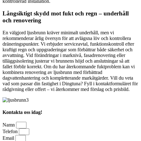
kontrollerad installation.
Långsiktigt skydd mot fukt och regn – underhåll
och renovering
En välgjord ljusbrunn kräver minimalt underhåll, men vi
rekommenderar årlig översyn för att avlägsna löv och kontrollera
dräneringspunkter. Vi erbjuder serviceavtal, funktionskontroll efter
kraftigt regn och uppgraderingar som förbättrar både säkerhet och
avvattning. Vid förändringar i marknivå, fasadrenovering eller
tilläggsisolering justerar vi brunnens höjd och anslutningar så att
fallet förblir korrekt. Om du har återkommande fuktproblem kan vi
kombinera renovering av ljusbrunn med förbättrad
dagvattenhantering och kompletterande markåtgärder. Vill du veta
vad som passar din fastighet i Dingtuna? Fyll i kontaktformuläret för
rådgivning eller offert – vi återkommer med förslag och prisbild.
Kontakta oss idag!
Namn
Telefon
Email