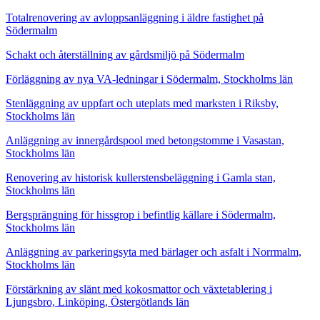
Totalrenovering av avloppsanläggning i äldre fastighet på
Södermalm
Schakt och återställning av gårdsmiljö på Södermalm
Förläggning av nya VA-ledningar i Södermalm, Stockholms län
Stenläggning av uppfart och uteplats med marksten i Riksby,
Stockholms län
Anläggning av innergårdspool med betongstomme i Vasastan,
Stockholms län
Renovering av historisk kullerstensbeläggning i Gamla stan,
Stockholms län
Bergsprängning för hissgrop i befintlig källare i Södermalm,
Stockholms län
Anläggning av parkeringsyta med bärlager och asfalt i Norrmalm,
Stockholms län
Förstärkning av slänt med kokosmattor och växtetablering i
Ljungsbro, Linköping, Östergötlands län