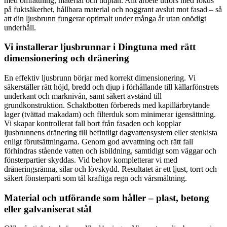
med omfattning, material och tidplan. Allt arbete utförs med fokus
på fuktsäkerhet, hållbara material och noggrant avslut mot fasad – så
att din ljusbrunn fungerar optimalt under många år utan onödigt
underhåll.
Vi installerar ljusbrunnar i Dingtuna med rätt
dimensionering och dränering
En effektiv ljusbrunn börjar med korrekt dimensionering. Vi
säkerställer rätt höjd, bredd och djup i förhållande till källarfönstrets
underkant och marknivån, samt säkert avstånd till
grundkonstruktion. Schaktbotten förbereds med kapillärbrytande
lager (tvättad makadam) och filterduk som minimerar igensättning.
Vi skapar kontrollerat fall bort från fasaden och kopplar
ljusbrunnens dränering till befintligt dagvattensystem eller stenkista
enligt förutsättningarna. Genom god avvattning och rätt fall
förhindras stående vatten och isbildning, samtidigt som väggar och
fönsterpartier skyddas. Vid behov kompletterar vi med
dräneringsränna, silar och lövskydd. Resultatet är ett ljust, torrt och
säkert fönsterparti som tål kraftiga regn och vårsmältning.
Material och utförande som håller – plast, betong
eller galvaniserat stål