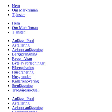
Hem
Om Markfirman
Tjänster
Hem
Om Markfirman
Tjänster
Anlägga Pool
Asfaltering
Avloppsanläggning
Bergsprängning
Bygga Altan
Byte av rörledningar
Fibergrävning
Husdränering
Husgrunder
Källarrenovering
Stenläggning
Trädgårdsskötsel
Anlägga Pool
Asfaltering
Avloppsanläggning