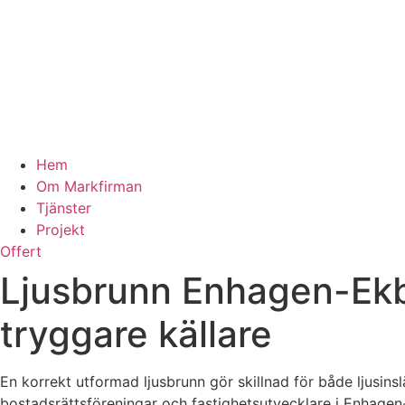
Hem
Om Markfirman
Tjänster
Projekt
Offert
Ljusbrunn Enhagen-Ekbac
tryggare källare
En korrekt utformad ljusbrunn gör skillnad för både ljusins
bostadsrättsföreningar och fastighetsutvecklare i Enhage