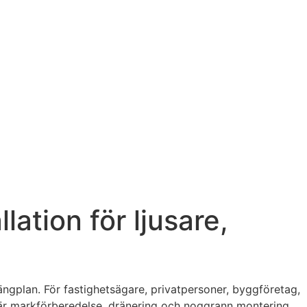
ation för ljusare,
rängplan. För fastighetsägare, privatpersoner, byggföretag,
där markförberedelse, dränering och noggrann montering