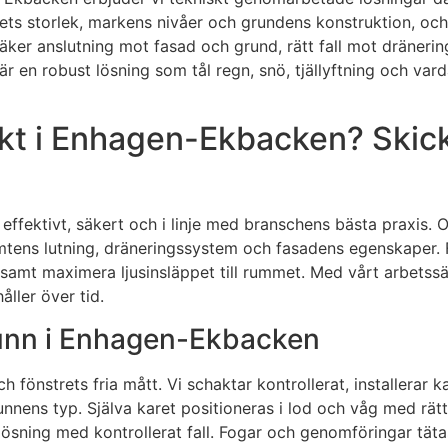
rets storlek, markens nivåer och grundens konstruktion, och v
säker anslutning mot fasad och grund, rätt fall mot dränerin
r en robust lösning som tål regn, snö, tjällyftning och vard
kt i Enhagen-Ekbacken? Skicka
on – effektivt, säkert och i linje med branschens bästa praxi
omtens lutning, dräneringssystem och fasadens egenskaper. F
 samt maximera ljusinsläppet till rummet. Med vårt arbetssät
ller över tid.
runn i Enhagen-Ekbacken
ch fönstrets fria mått. Vi schaktar kontrollerat, installer
runnens typ. Själva karet positioneras i lod och våg med rätt
tenlösning med kontrollerat fall. Fogar och genomföringar t