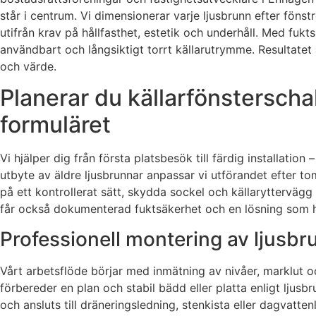
står i centrum. Vi dimensionerar varje ljusbrunn efter fönst
utifrån krav på hållfasthet, estetik och underhåll. Med fukt
användbart och långsiktigt torrt källarutrymme. Resultatet ä
och värde.
Planerar du källarfönsterscha
formuläret
Vi hjälper dig från första platsbesök till färdig installati
utbyte av äldre ljusbrunnar anpassar vi utförandet efter t
på ett kontrollerat sätt, skydda sockel och källaryttervägg
får också dokumenterad fuktsäkerhet och en lösning som hå
Professionell montering av ljusb
Vårt arbetsflöde börjar med inmätning av nivåer, marklut o
förbereder en plan och stabil bädd eller platta enligt ljusb
och ansluts till dräneringsledning, stenkista eller dagvat