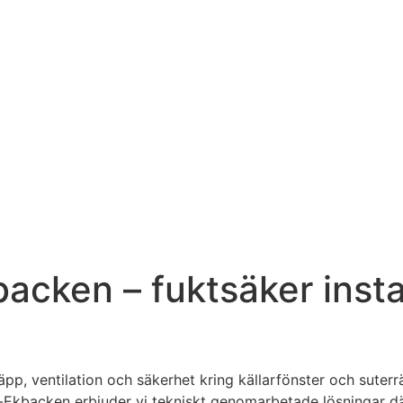
ken – fuktsäker install
läpp, ventilation och säkerhet kring källarfönster och suter
n-Ekbacken erbjuder vi tekniskt genomarbetade lösningar 