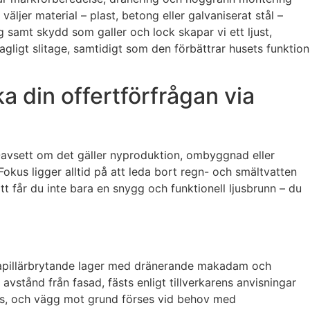
äljer material – plast, betong eller galvaniserat stål –
g samt skydd som galler och lock skapar vi ett ljust,
agligt slitage, samtidigt som den förbättrar husets funktion
 din offertförfrågan via
s. Oavsett om det gäller nyproduktion, ombyggnad eller
okus ligger alltid på att leda bort regn- och smältvatten
t får du inte bara en snygg och funktionell ljusbrunn – du
ar kapillärbrytande lager med dränerande makadam och
 avstånd från fasad, fästs enligt tillverkarens anvisningar
ätas, och vägg mot grund förses vid behov med