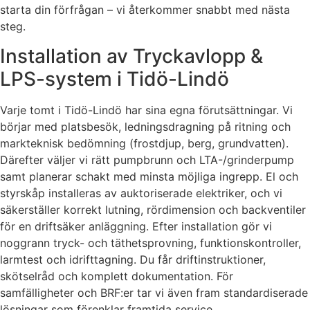
starta din förfrågan – vi återkommer snabbt med nästa
steg.
Installation av Tryckavlopp &
LPS-system i Tidö-Lindö
Varje tomt i Tidö-Lindö har sina egna förutsättningar. Vi
börjar med platsbesök, ledningsdragning på ritning och
markteknisk bedömning (frostdjup, berg, grundvatten).
Därefter väljer vi rätt pumpbrunn och LTA-/grinderpump
samt planerar schakt med minsta möjliga ingrepp. El och
styrskåp installeras av auktoriserade elektriker, och vi
säkerställer korrekt lutning, rördimension och backventiler
för en driftsäker anläggning. Efter installation gör vi
noggrann tryck- och täthetsprovning, funktionskontroller,
larmtest och idrifttagning. Du får driftinstruktioner,
skötselråd och komplett dokumentation. För
samfälligheter och BRF:er tar vi även fram standardiserade
lösningar som förenklar framtida service.