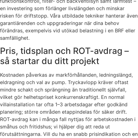
funktionskontroll, filter- och backventilsyn samt larmtest –
en investering som förlänger livslängden och minskar
risken för driftstopp. Våra utbildade tekniker hanterar även
garantiärenden och uppgraderingar när dina behov
förändras, exempelvis vid utökad belastning i en BRF eller
samfällighet.
Pris, tidsplan och ROT-avdrag –
så startar du ditt projekt
Kostnaden påverkas av markförhållanden, ledningslängd,
eldragning och val av pump. Tryckavlopp kräver oftast
mindre schakt och sprängning än traditionellt självfall,
vilket gör helhetspriset konkurrenskraftigt. En normal
villainstallation tar ofta 1–3 arbetsdagar efter godkänd
planering; större områden etappindelas för säker drift.
ROT-avdrag kan i många fall nyttjas för arbetskostnaden i
småhus och fritidshus; vi hjälper dig att reda ut
förutsättningarna. Vill du ha en snabb prisindikation och en